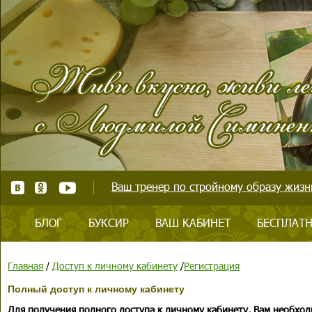
Ваш тренер по стройному образу жизни
БЛОГ
БУКСИР
ВАШ КАБИНЕТ
БЕСПЛАТН
Главная
/
Доступ к личному кабинету
/
Регистрация
Полный доступ к личному кабинету
Для получения полного доступа к личному кабинету, Вам необход