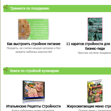
Тренинги по похудению
Как выстроить стройное питание
11 каратов стройности для
бизнес-леди
Похудеть, не считая каждую калорию и без
запрета любимых вкусностей
Простая система похудени
Книги по стройной кулинарии
Итальянские Рецепты Стройности
Жиросжигающие меню стр
Книга избранных видео-рецептов,
Полное меню с рецептам