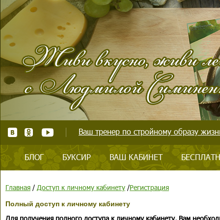
Ваш тренер по стройному образу жизни
БЛОГ
БУКСИР
ВАШ КАБИНЕТ
БЕСПЛАТН
Главная
/
Доступ к личному кабинету
/
Регистрация
Полный доступ к личному кабинету
Для получения полного доступа к личному кабинету, Вам необход