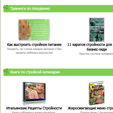
Тренинги по похудению
Как выстроить стройное питание
11 каратов стройности для
бизнес-леди
Похудеть, не считая каждую калорию и без
запрета любимых вкусностей
Простая система похудени
Книги по стройной кулинарии
Итальянские Рецепты Стройности
Жиросжигающие меню стр
Книга избранных видео-рецептов,
Полное меню с рецептам