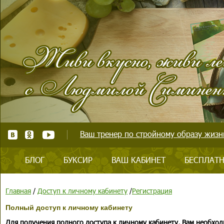
Ваш тренер по стройному образу жизни
БЛОГ
БУКСИР
ВАШ КАБИНЕТ
БЕСПЛАТН
Главная
/
Доступ к личному кабинету
/
Регистрация
Полный доступ к личному кабинету
Для получения полного доступа к личному кабинету, Вам необход