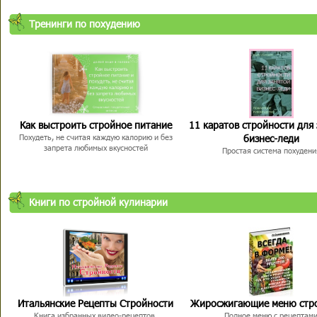
Тренинги по похудению
Как выстроить стройное питание
11 каратов стройности для
бизнес-леди
Похудеть, не считая каждую калорию и без
запрета любимых вкусностей
Простая система похудени
Книги по стройной кулинарии
Итальянские Рецепты Стройности
Жиросжигающие меню стр
Книга избранных видео-рецептов,
Полное меню с рецептам