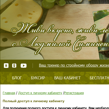
Ваш тренер по стройному образу жизни
БЛОГ
БУКСИР
ВАШ КАБИНЕТ
БЕСПЛАТН
Главная
/
Доступ к личному кабинету
/
Регистрация
Полный доступ к личному кабинету
Для получения полного доступа к личному кабинету, Вам необход