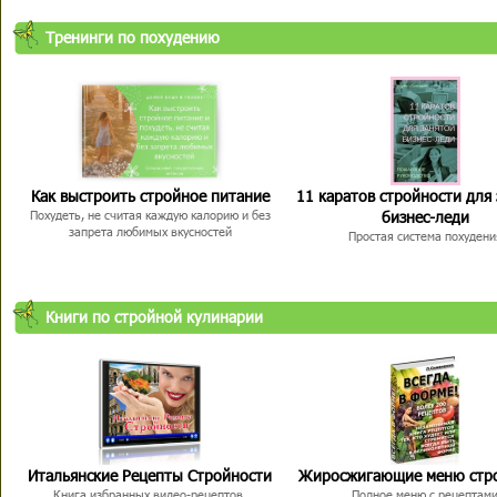
Тренинги по похудению
Как выстроить стройное питание
11 каратов стройности для
бизнес-леди
Похудеть, не считая каждую калорию и без
запрета любимых вкусностей
Простая система похудени
Книги по стройной кулинарии
Итальянские Рецепты Стройности
Жиросжигающие меню стр
Книга избранных видео-рецептов,
Полное меню с рецептам