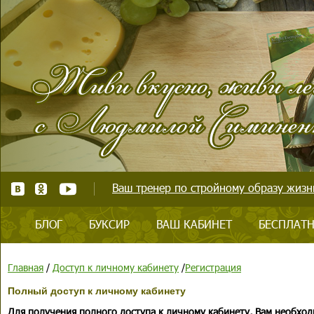
Ваш тренер по стройному образу жизни
БЛОГ
БУКСИР
ВАШ КАБИНЕТ
БЕСПЛАТН
Главная
/
Доступ к личному кабинету
/
Регистрация
Полный доступ к личному кабинету
Для получения полного доступа к личному кабинету, Вам необход