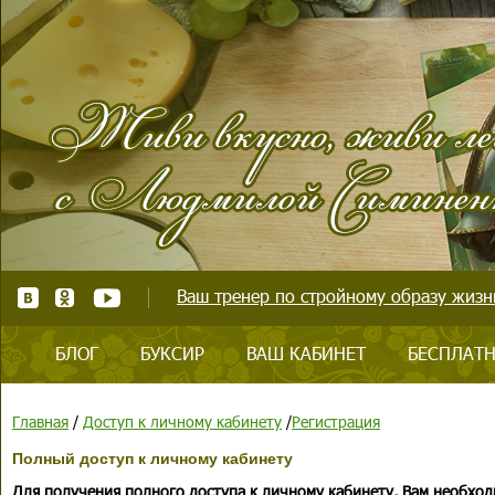
Ваш тренер по стройному образу жизни
БЛОГ
БУКСИР
ВАШ КАБИНЕТ
БЕСПЛАТН
Главная
/
Доступ к личному кабинету
/
Регистрация
Полный доступ к личному кабинету
Для получения полного доступа к личному кабинету, Вам необход