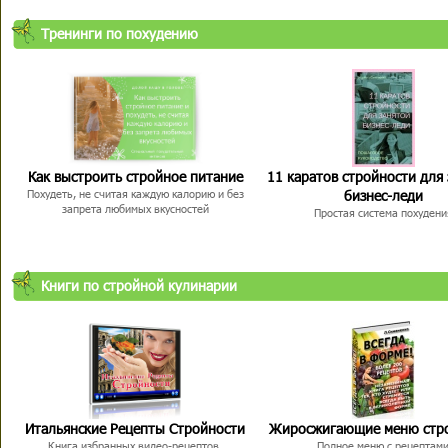
Тренинги по похудению
Как выстроить стройное питание
11 каратов стройности для
бизнес-леди
Похудеть, не считая каждую калорию и без
запрета любимых вкусностей
Простая система похудени
Книги по стройной кулинарии
Итальянские Рецепты Стройности
Жиросжигающие меню стр
Книга избранных видео-рецептов,
Полное меню с рецептам