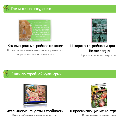
Тренинги по похудению
Как выстроить стройное питание
11 каратов стройности для
бизнес-леди
Похудеть, не считая каждую калорию и без
запрета любимых вкусностей
Простая система похудени
Книги по стройной кулинарии
Итальянские Рецепты Стройности
Жиросжигающие меню стр
Книга избранных видео-рецептов,
Полное меню с рецептам