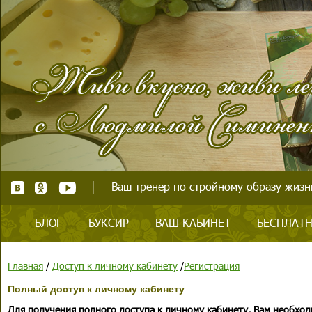
Ваш тренер по стройному образу жизни
БЛОГ
БУКСИР
ВАШ КАБИНЕТ
БЕСПЛАТН
Главная
/
Доступ к личному кабинету
/
Регистрация
Полный доступ к личному кабинету
Для получения полного доступа к личному кабинету, Вам необход