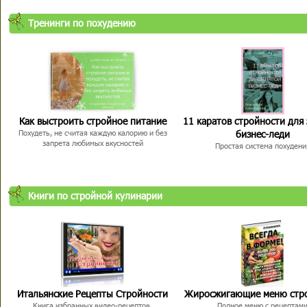
Тренинги по похудению
Как выстроить стройное питание
11 каратов стройности для
бизнес-леди
Похудеть, не считая каждую калорию и без
запрета любимых вкусностей
Простая система похудени
Книги по стройной кулинарии
Итальянские Рецепты Стройности
Жиросжигающие меню стр
Книга избранных видео-рецептов,
Полное меню с рецептам