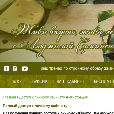
Ваш тренер по стройному образу жизни
БЛОГ
БУКСИР
ВАШ КАБИНЕТ
БЕСПЛАТН
Главная
/
Доступ к личному кабинету
/
Регистрация
Полный доступ к личному кабинету
Для получения полного доступа к личному кабинету, Вам необход