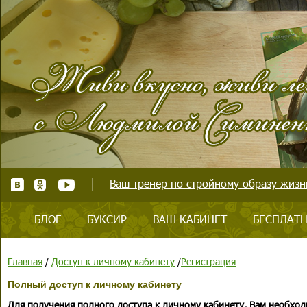
Ваш тренер по стройному образу жизни
БЛОГ
БУКСИР
ВАШ КАБИНЕТ
БЕСПЛАТН
Главная
/
Доступ к личному кабинету
/
Регистрация
Полный доступ к личному кабинету
Для получения полного доступа к личному кабинету, Вам необход