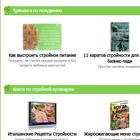
Тренинги по похудению
Как выстроить стройное питание
11 каратов стройности для
бизнес-леди
Похудеть, не считая каждую калорию и без
запрета любимых вкусностей
Простая система похудени
Книги по стройной кулинарии
Итальянские Рецепты Стройности
Жиросжигающие меню стр
Книга избранных видео-рецептов,
Полное меню с рецептам