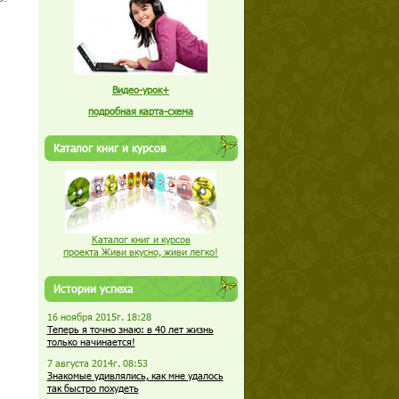
Видео-урок+
подробная карта-схема
Каталог книг и курсов
Каталог книг и курсов
проекта Живи вкусно, живи легко!
Истории успеха
16 ноября 2015г. 18:28
Теперь я точно знаю: в 40 лет жизнь
только начинается!
7 августа 2014г. 08:53
Знакомые удивлялись, как мне удалось
так быстро похудеть