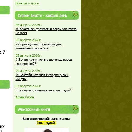
Больше о курсе
Худеем вместе - каждый день
06 августа 2026г.
🍅 Хвастаюсь урожаем и открываю глаза
на факт
05 августа 2026г.
⚡7 причудливых подсказок для
уменьшения аппетита
а 7
05 августа 2026г.
😮Зачем качку нюхать шоколад перед
тренировкой?
04 августа 2026г.
👌 Коктейль от тяги к сладкому за 2
минуты
04 августа 2026г.
🏋️‍♀️ Девушка, можно я вам совет дам?
Архив блога
Электронные книги
Ваш ежедневный план питания:
Ешь и худей!
щих
о!