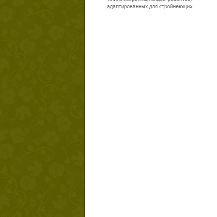
адаптированных для стройнеющих