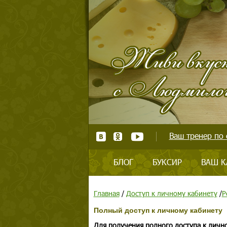
Ваш тренер по 
БЛОГ
БУКСИР
ВАШ К
Главная
/
Доступ к личному кабинету
/
Р
Полный доступ к личному кабинету
Для получения полного доступа к личн