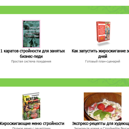
1 каратов стройности для занятых
Как запустить жиросжигание з
бизнес-леди
дней
Простая система похудения
Готовый план-сценарий
Жиросжигающие меню стройности
Экспресс-рецепты для худею
Полное меню с рецептами
Экономьте время и Стройнейте Вкусн