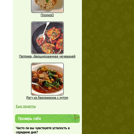
ПлоризО
Паприка, фаршированная чечевицей
Рагу из баклажанов с нутом
Еще рецепты
Проверь себя
Часто ли вы чувствуете усталость в
середине дня?