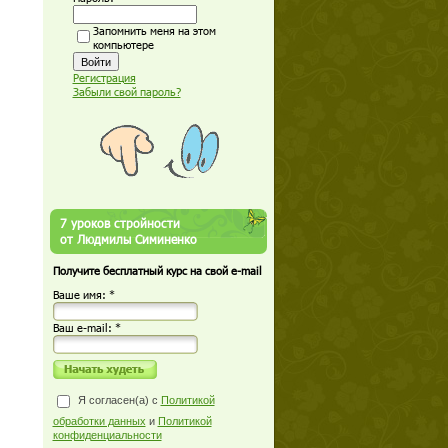
Запомнить меня на этом
компьютере
Регистрация
Забыли свой пароль?
7 уроков стройности
от Людмилы Симиненко
Получите бесплатный курс на свой e-mail
Ваше имя: *
Ваш е-mail: *
Я согласен(а) с
Политикой
обработки данных
и
Политикой
конфиденциальности