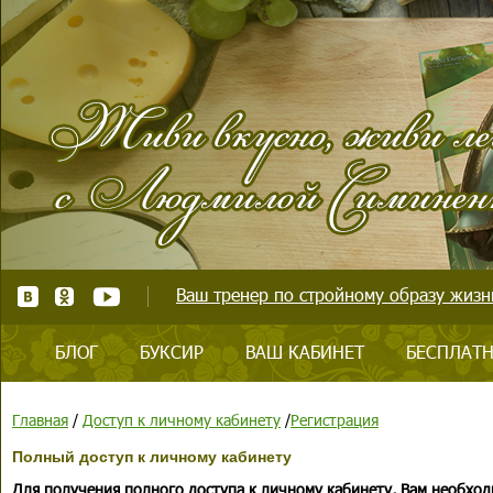
Ваш тренер по стройному образу жизни
БЛОГ
БУКСИР
ВАШ КАБИНЕТ
БЕСПЛАТН
Главная
/
Доступ к личному кабинету
/
Регистрация
Полный доступ к личному кабинету
Для получения полного доступа к личному кабинету, Вам необход