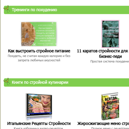
Тренинги по похудению
Как выстроить стройное питание
11 каратов стройности для
бизнес-леди
Похудеть, не считая каждую калорию и без
запрета любимых вкусностей
Простая система похудени
Книги по стройной кулинарии
Итальянские Рецепты Стройности
Жиросжигающие меню стр
Книга избранных видео-рецептов,
Полное меню с рецептам