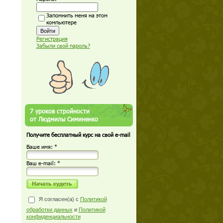
Запомнить меня на этом
компьютере
Регистрация
Забыли свой пароль?
7 уроков стройности
от Людмилы Симиненко
Получите бесплатный курс на свой e-mail
Ваше имя: *
Ваш е-mail: *
Я согласен(а) с
Политикой
обработки данных
и
Политикой
конфиденциальности