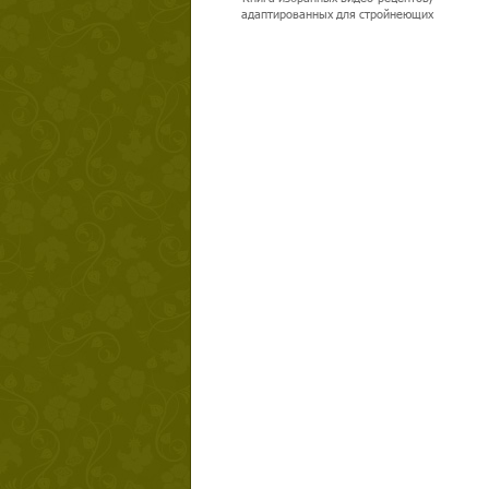
адаптированных для стройнеющих