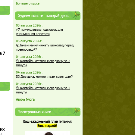
Больше о курсе
Худеем вместе - каждый день
05 августа 2026г.
⚡7 причудливых подсказок для
уменьшения аппетита
05 августа 2026г.
😮Зачем качку нюхать шоколад перед
тренировкой?
а 7
04 августа 2026г.
👌 Коктейль от тяги к сладкому за 2
минуты
04 августа 2026г.
🏋️‍♀️ Девушка, можно я вам совет дам?
04 августа 2026г.
👌 Коктейль от тяги к сладкому за 2
минуты
Архив блога
Электронные книги
Ваш ежедневный план питания:
Ешь и худей!
щих
о!