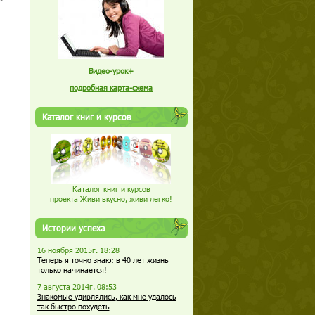
Видео-урок+
подробная карта-схема
Каталог книг и курсов
Каталог книг и курсов
проекта Живи вкусно, живи легко!
Истории успеха
16 ноября 2015г. 18:28
Теперь я точно знаю: в 40 лет жизнь
только начинается!
7 августа 2014г. 08:53
Знакомые удивлялись, как мне удалось
так быстро похудеть