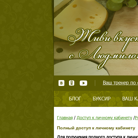
Ваш тренер по 
БЛОГ
БУКСИР
ВАШ К
Главная
/
Доступ к личному кабинету
/
Р
Полный доступ к личному кабинету
Для получения полного доступа к личн