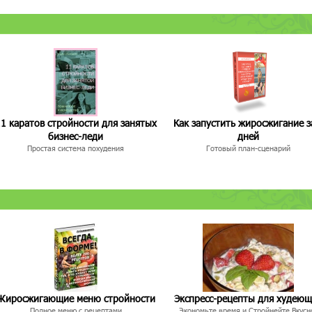
1 каратов стройности для занятых
Как запустить жиросжигание з
бизнес-леди
дней
Простая система похудения
Готовый план-сценарий
Жиросжигающие меню стройности
Экспресс-рецепты для худею
Полное меню с рецептами
Экономьте время и Стройнейте Вкусн