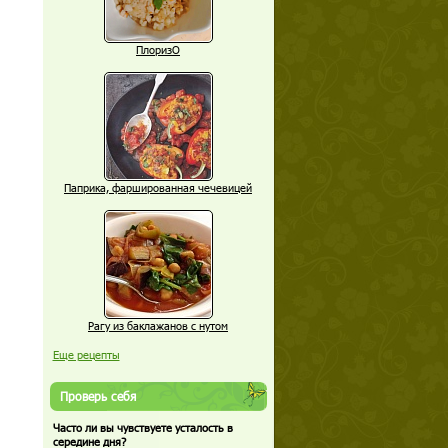
ПлоризО
Паприка, фаршированная чечевицей
Рагу из баклажанов с нутом
Еще рецепты
Проверь себя
Часто ли вы чувствуете усталость в
середине дня?