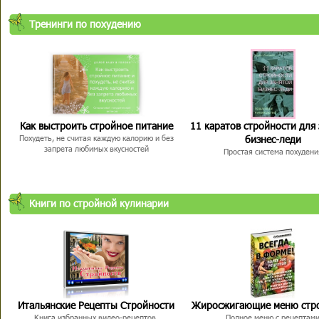
Тренинги по похудению
Как выстроить стройное питание
11 каратов стройности для
бизнес-леди
Похудеть, не считая каждую калорию и без
запрета любимых вкусностей
Простая система похудени
Книги по стройной кулинарии
Итальянские Рецепты Стройности
Жиросжигающие меню стр
Книга избранных видео-рецептов,
Полное меню с рецептам