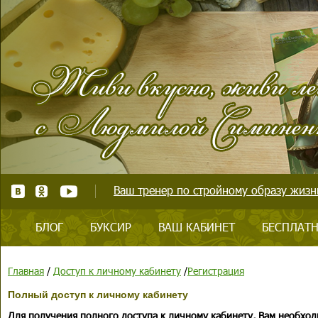
Ваш тренер по стройному образу жизни
БЛОГ
БУКСИР
ВАШ КАБИНЕТ
БЕСПЛАТН
Главная
/
Доступ к личному кабинету
/
Регистрация
Полный доступ к личному кабинету
Для получения полного доступа к личному кабинету, Вам необход