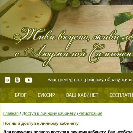
Ваш тренер по стройному образу жизни
БЛОГ
БУКСИР
ВАШ КАБИНЕТ
БЕСПЛАТН
Главная
/
Доступ к личному кабинету
/
Регистрация
Полный доступ к личному кабинету
Для получения полного доступа к личному кабинету, Вам необход