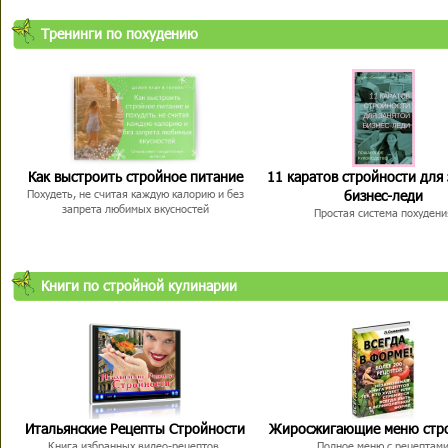
Тренинги по похудению
Как выстроить стройное питание
11 каратов стройности для
бизнес-леди
Похудеть, не считая каждую калорию и без
запрета любимых вкусностей
Простая система похудени
Книги по стройной кулинарии
Итальянские Рецепты Стройности
Жиросжигающие меню стр
Книга избранных видео-рецептов,
Полное меню с рецептам