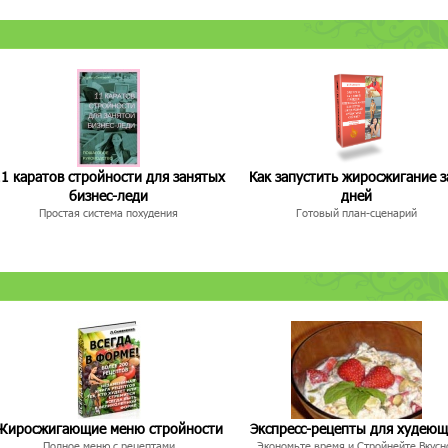
1 каратов стройности для занятых
Как запустить жиросжигание з
бизнес-леди
дней
Простая система похудения
Готовый план-сценарий
Жиросжигающие меню стройности
Экспресс-рецепты для худею
Полное меню с рецептами
Экономьте время и Стройнейте Вкусн