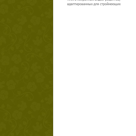
адаптированных для стройнеющих