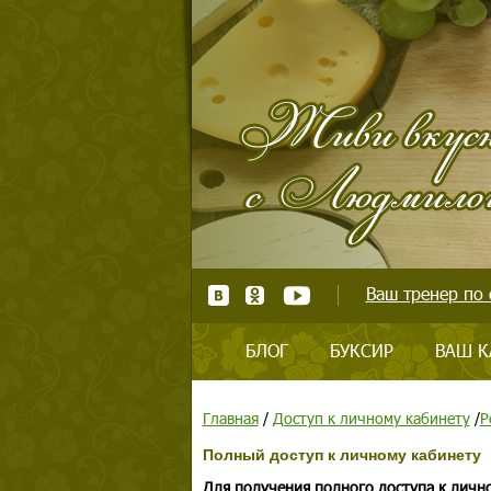
Ваш тренер по 
БЛОГ
БУКСИР
ВАШ К
Главная
/
Доступ к личному кабинету
/
Р
Полный доступ к личному кабинету
Для получения полного доступа к личн