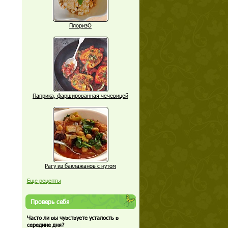
ПлоризО
Паприка, фаршированная чечевицей
Рагу из баклажанов с нутом
Еще рецепты
Проверь себя
Часто ли вы чувствуете усталость в
середине дня?