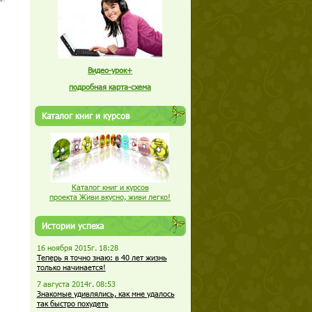
Видео-урок+
подробная карта-схема
Каталог книг и курсов
Каталог книг и курсов
проекта Живи вкусно, живи легко!
Истории успеха
16 ноября 2015г. 18:28
Теперь я точно знаю: в 40 лет жизнь
только начинается!
7 августа 2014г. 08:53
Знакомые удивлялись, как мне удалось
так быстро похудеть