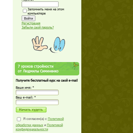
Запомнить меня на этом
компьютере
Регистрация
Забыли свой пароль?
7 уроков стройности
от Людмилы Симиненко
Получите бесплатный курс на свой e-mail
Ваше имя: *
Ваш е-mail: *
Я согласен(а) с
Политикой
обработки данных
и
Политикой
конфиденциальности