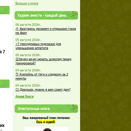
Больше о курсе
Худеем вместе - каждый день
06 августа 2026г.
🍅 Хвастаюсь урожаем и открываю глаза
на факт
05 августа 2026г.
⚡7 причудливых подсказок для
уменьшения аппетита
а 7
05 августа 2026г.
😮Зачем качку нюхать шоколад перед
тренировкой?
04 августа 2026г.
👌 Коктейль от тяги к сладкому за 2
минуты
04 августа 2026г.
🏋️‍♀️ Девушка, можно я вам совет дам?
Архив блога
Электронные книги
Ваш ежедневный план питания:
Ешь и худей!
щих
о!