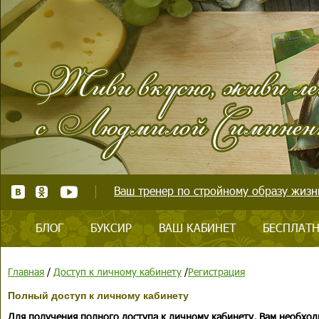
Ваш тренер по стройному образу жизни
БЛОГ
БУКСИР
ВАШ КАБИНЕТ
БЕСПЛАТН
Главная
/
Доступ к личному кабинету
/
Регистрация
Полный доступ к личному кабинету
Для получения полного доступа к личному кабинету, Вам необход