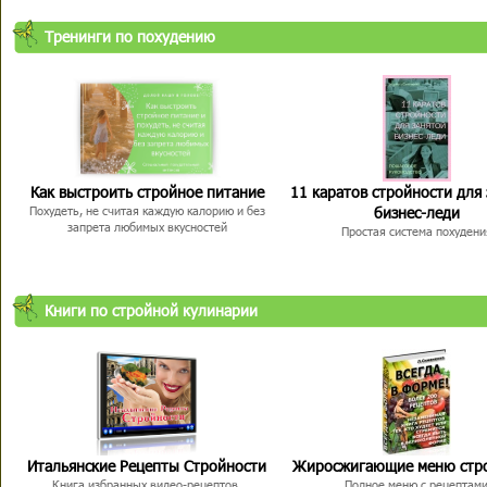
Тренинги по похудению
Как выстроить стройное питание
11 каратов стройности для
бизнес-леди
Похудеть, не считая каждую калорию и без
запрета любимых вкусностей
Простая система похудени
Книги по стройной кулинарии
Итальянские Рецепты Стройности
Жиросжигающие меню стр
Книга избранных видео-рецептов,
Полное меню с рецептам