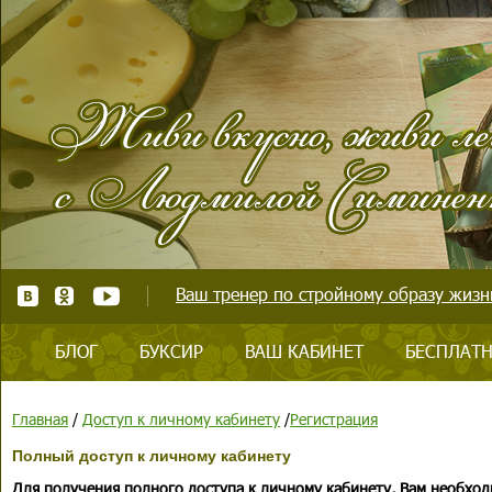
Ваш тренер по стройному образу жизни
БЛОГ
БУКСИР
ВАШ КАБИНЕТ
БЕСПЛАТН
Главная
/
Доступ к личному кабинету
/
Регистрация
Полный доступ к личному кабинету
Для получения полного доступа к личному кабинету, Вам необход