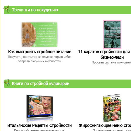
Тренинги по похудению
Как выстроить стройное питание
11 каратов стройности для
бизнес-леди
Похудеть, не считая каждую калорию и без
запрета любимых вкусностей
Простая система похудени
Книги по стройной кулинарии
Итальянские Рецепты Стройности
Жиросжигающие меню стр
Книга избранных видео-рецептов,
Полное меню с рецептам