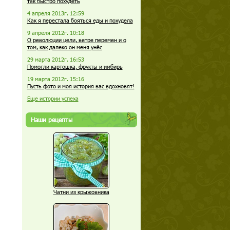
так быстро похудеть
4 апреля 2013г. 12:59
Как я перестала бояться еды и похудела
9 апреля 2012г. 10:18
О революции цели, ветре перемен и о
том, как далеко он меня унёс
29 марта 2012г. 16:53
Помогли картошка, фрукты и имбирь
19 марта 2012г. 15:16
Пусть фото и моя история вас вдохновят!
Еще истории успеха
Наши рецепты
Чатни из крыжовника