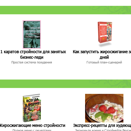
1 каратов стройности для занятых
Как запустить жиросжигание з
бизнес-леди
дней
Простая система похудения
Готовый план-сценарий
Жиросжигающие меню стройности
Экспресс-рецепты для худею
Полное меню с рецептами
Экономьте время и Стройнейте Вкусн