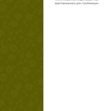
адаптированных для стройнеющих