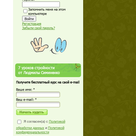
Запомнить меня на этом
компьютере
Регистрация
Забыли свой пароль?
7 уроков стройности
от Людмилы Симиненко
Получите бесплатный курс на свой e-mail
Ваше имя: *
Ваш е-mail: *
Я согласен(а) с
Политикой
обработки данных
и
Политикой
конфиденциальности