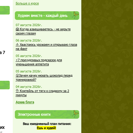
Больше о курсе
Худеем вместе - каждый день
07 августа 2026г.
😱 Когда взвешиваетесь - не верьте
своим глазам
06 августа 2026г.
🍅 Хвастаюсь урожаем и открываю глаза
на факт
а 7
05 августа 2026г.
⚡7 причудливых подсказок для
уменьшения аппетита
05 августа 2026г.
😮Зачем качку нюхать шоколад перед
тренировкой?
04 августа 2026г.
👌 Коктейль от тяги к сладкому за 2
минуты
Архив блога
Электронные книги
Ваш ежедневный план питания:
щих
Ешь и худей!
о!