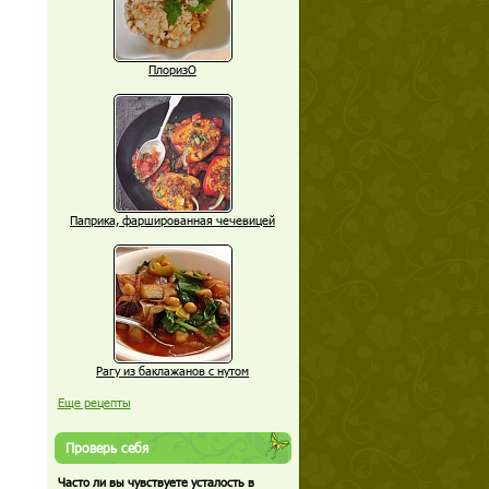
ПлоризО
Паприка, фаршированная чечевицей
Рагу из баклажанов с нутом
Еще рецепты
Проверь себя
Часто ли вы чувствуете усталость в