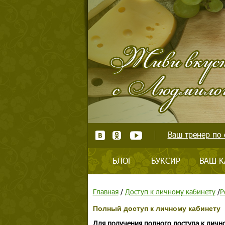
Ваш тренер по 
БЛОГ
БУКСИР
ВАШ К
Главная
/
Доступ к личному кабинету
/
Р
Полный доступ к личному кабинету
Для получения полного доступа к личн