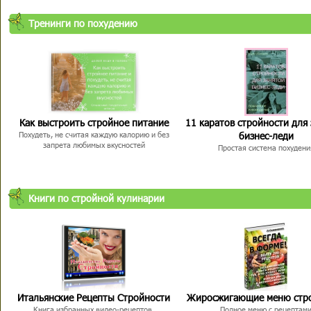
Тренинги по похудению
Как выстроить стройное питание
11 каратов стройности для
бизнес-леди
Похудеть, не считая каждую калорию и без
запрета любимых вкусностей
Простая система похудени
Книги по стройной кулинарии
Итальянские Рецепты Стройности
Жиросжигающие меню стр
Книга избранных видео-рецептов,
Полное меню с рецептам