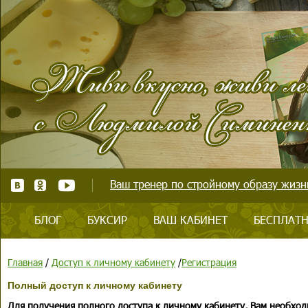
Ваш тренер по стройному образу жизни
БЛОГ
БУКСИР
ВАШ КАБИНЕТ
БЕСПЛАТН
Главная
/
Доступ к личному кабинету
/
Регистрация
Полный доступ к личному кабинету
Для получения полного доступа к личному кабинету, Вам необход