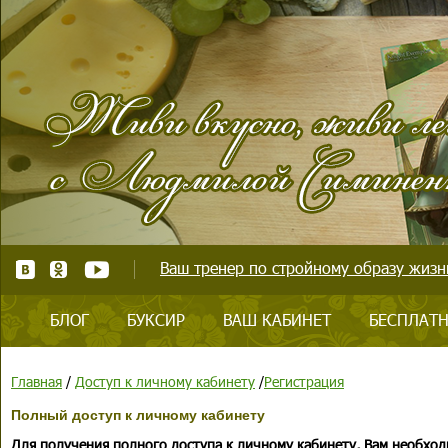
Ваш тренер по стройному образу жизни
БЛОГ
БУКСИР
ВАШ КАБИНЕТ
БЕСПЛАТН
Главная
/
Доступ к личному кабинету
/
Регистрация
Полный доступ к личному кабинету
Для получения полного доступа к личному кабинету, Вам необход