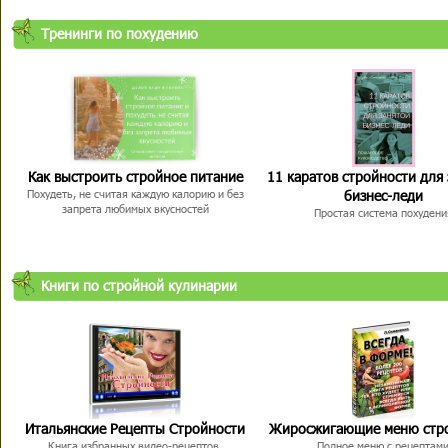
Тренинги по похудению
Как выстроить стройное питание
11 каратов стройности для
бизнес-леди
Похудеть, не считая каждую калорию и без
запрета любимых вкусностей
Простая система похудени
Книги по стройной кулинарии
Итальянские Рецепты Стройности
Жиросжигающие меню стр
Книга избранных видео-рецептов,
Полное меню с рецептам