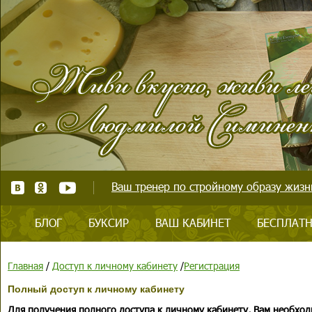
Ваш тренер по стройному образу жизни
БЛОГ
БУКСИР
ВАШ КАБИНЕТ
БЕСПЛАТН
Главная
/
Доступ к личному кабинету
/
Регистрация
Полный доступ к личному кабинету
Для получения полного доступа к личному кабинету, Вам необход