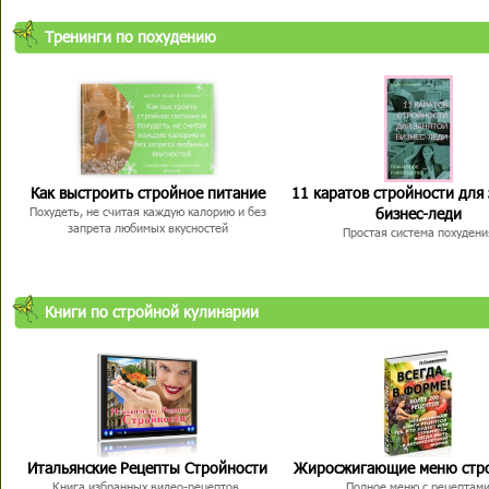
Тренинги по похудению
Как выстроить стройное питание
11 каратов стройности для
бизнес-леди
Похудеть, не считая каждую калорию и без
запрета любимых вкусностей
Простая система похудени
Книги по стройной кулинарии
Итальянские Рецепты Стройности
Жиросжигающие меню стр
Книга избранных видео-рецептов,
Полное меню с рецептам