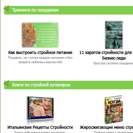
Тренинги по похудению
Как выстроить стройное питание
11 каратов стройности для
бизнес-леди
Похудеть, не считая каждую калорию и без
запрета любимых вкусностей
Простая система похудени
Книги по стройной кулинарии
Итальянские Рецепты Стройности
Жиросжигающие меню стр
Книга избранных видео-рецептов,
Полное меню с рецептам