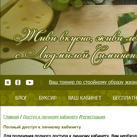
Ваш тренер по стройному образу жизни
БЛОГ
БУКСИР
ВАШ КАБИНЕТ
БЕСПЛАТН
Главная
/
Доступ к личному кабинету
/
Регистрация
Полный доступ к личному кабинету
Для получения полного доступа к личному кабинету, Вам необход