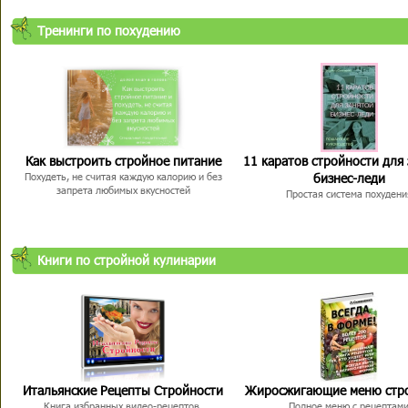
Тренинги по похудению
Как выстроить стройное питание
11 каратов стройности для
бизнес-леди
Похудеть, не считая каждую калорию и без
запрета любимых вкусностей
Простая система похудени
Книги по стройной кулинарии
Итальянские Рецепты Стройности
Жиросжигающие меню стр
Книга избранных видео-рецептов,
Полное меню с рецептам