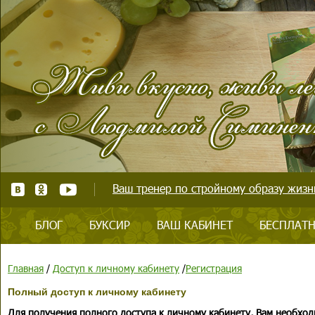
Ваш тренер по стройному образу жизни
БЛОГ
БУКСИР
ВАШ КАБИНЕТ
БЕСПЛАТН
Главная
/
Доступ к личному кабинету
/
Регистрация
Полный доступ к личному кабинету
Для получения полного доступа к личному кабинету, Вам необход