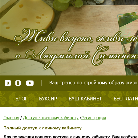
Ваш тренер по стройному образу жизни
БЛОГ
БУКСИР
ВАШ КАБИНЕТ
БЕСПЛАТН
Главная
/
Доступ к личному кабинету
/
Регистрация
Полный доступ к личному кабинету
Для получения полного доступа к личному кабинету, Вам необход