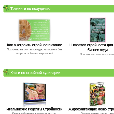
Тренинги по похудению
Как выстроить стройное питание
11 каратов стройности для
бизнес-леди
Похудеть, не считая каждую калорию и без
запрета любимых вкусностей
Простая система похудени
Книги по стройной кулинарии
Итальянские Рецепты Стройности
Жиросжигающие меню стр
Книга избранных видео-рецептов,
Полное меню с рецептам