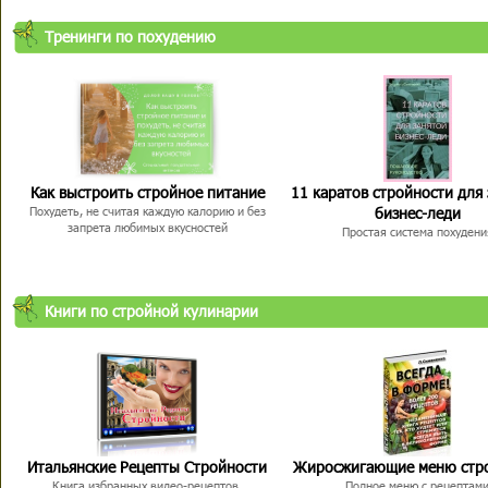
Тренинги по похудению
Как выстроить стройное питание
11 каратов стройности для
бизнес-леди
Похудеть, не считая каждую калорию и без
запрета любимых вкусностей
Простая система похудени
Книги по стройной кулинарии
Итальянские Рецепты Стройности
Жиросжигающие меню стр
Книга избранных видео-рецептов,
Полное меню с рецептам