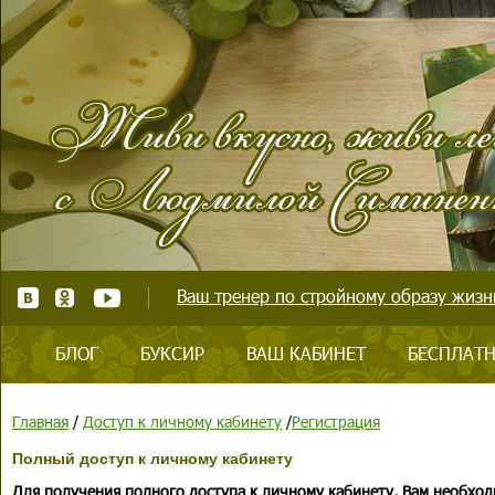
Ваш тренер по стройному образу жизни
БЛОГ
БУКСИР
ВАШ КАБИНЕТ
БЕСПЛАТН
Главная
/
Доступ к личному кабинету
/
Регистрация
Полный доступ к личному кабинету
Для получения полного доступа к личному кабинету, Вам необход