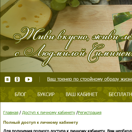
Ваш тренер по стройному образу жизни
БЛОГ
БУКСИР
ВАШ КАБИНЕТ
БЕСПЛАТН
Главная
/
Доступ к личному кабинету
/
Регистрация
Полный доступ к личному кабинету
Для получения полного доступа к личному кабинету, Вам необход