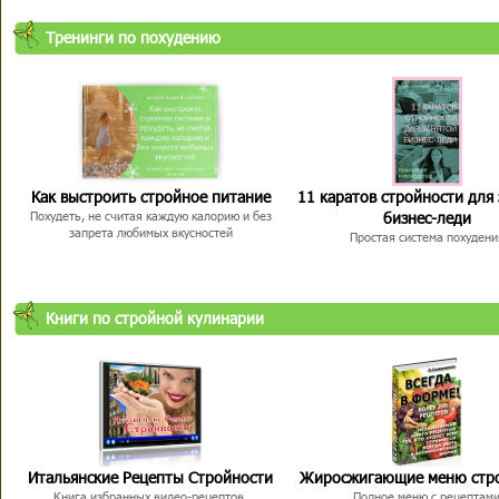
Тренинги по похудению
Как выстроить стройное питание
11 каратов стройности для
бизнес-леди
Похудеть, не считая каждую калорию и без
запрета любимых вкусностей
Простая система похудени
Книги по стройной кулинарии
Итальянские Рецепты Стройности
Жиросжигающие меню стр
Книга избранных видео-рецептов,
Полное меню с рецептам