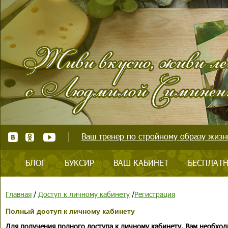
Ваш тренер по стройному образу жизни
БЛОГ
БУКСИР
ВАШ КАБИНЕТ
БЕСПЛАТН
Главная
/
Доступ к личному кабинету
/
Регистрация
Полный доступ к личному кабинету
Для получения полного доступа к личному кабинету, Вам необход