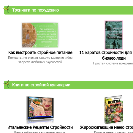
Тренинги по похудению
Как выстроить стройное питание
11 каратов стройности для
бизнес-леди
Похудеть, не считая каждую калорию и без
запрета любимых вкусностей
Простая система похудени
Книги по стройной кулинарии
Итальянские Рецепты Стройности
Жиросжигающие меню стр
Книга избранных видео-рецептов,
Полное меню с рецептам