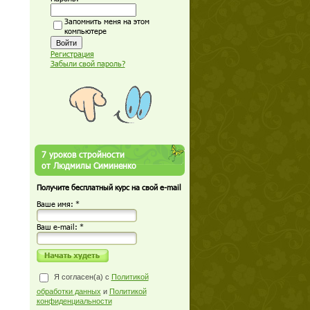
Запомнить меня на этом
компьютере
Регистрация
Забыли свой пароль?
7 уроков стройности
от Людмилы Симиненко
Получите бесплатный курс на свой e-mail
Ваше имя: *
Ваш е-mail: *
Я согласен(а) с
Политикой
обработки данных
и
Политикой
конфиденциальности