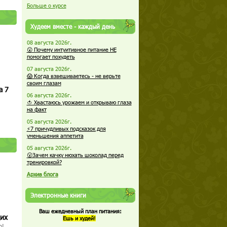
Больше о курсе
Худеем вместе - каждый день
08 августа 2026г.
😮 Почему интуитивное питание НЕ
помогает похудеть
07 августа 2026г.
😱 Когда взвешиваетесь - не верьте
своим глазам
а 7
06 августа 2026г.
🍅 Хвастаюсь урожаем и открываю глаза
на факт
05 августа 2026г.
⚡7 причудливых подсказок для
уменьшения аппетита
05 августа 2026г.
😮Зачем качку нюхать шоколад перед
тренировкой?
Архив блога
Электронные книги
Ваш ежедневный план питания:
щих
Ешь и худей!
о!