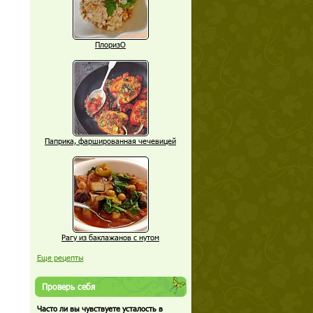
ПлоризО
Паприка, фаршированная чечевицей
Рагу из баклажанов с нутом
Еще рецепты
Проверь себя
Часто ли вы чувствуете усталость в