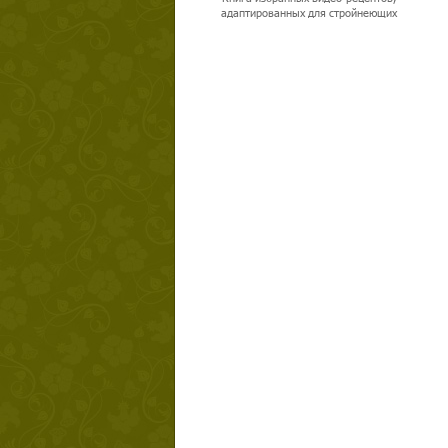
адаптированных для стройнеющих