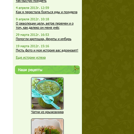
так быстро похудеть
4 апреля 2013г. 12:59
Как я перестала бояться еды и похудела
9 апреля 2012г. 10:18
О революции цели, ветре перемен и о
том, как далеко он меня унёс
29 марта 2012г. 16:53
Помогли картошка, фрукты и имбирь
19 марта 2012г. 15:16
Пусть фото и моя история вас вдохновят!
Еще истории успеха
Наши рецепты
Чатни из крыжовника