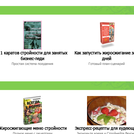
1 каратов стройности для занятых
Как запустить жиросжигание з
бизнес-леди
дней
Простая система похудения
Готовый план-сценарий
Жиросжигающие меню стройности
Экспресс-рецепты для худею
Полное меню с рецептами
Экономьте время и Стройнейте Вкусн