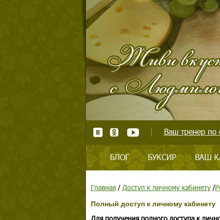
Ваш тренер по 
БЛОГ
БУКСИР
ВАШ К
Главная
/
Доступ к личному кабинету
/
Р
Полный доступ к личному кабинету
Для получения полного доступа к личн