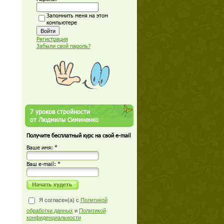
Запомнить меня на этом
компьютере
Регистрация
Забыли свой пароль?
7 уроков стройности
от Людмилы Симиненко
Получите бесплатный курс на свой e-mail
Ваше имя: *
Ваш е-mail: *
Я согласен(а) с
Политикой
обработки данных
и
Политикой
конфиденциальности