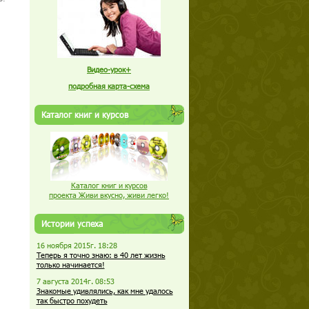
Видео-урок+
подробная карта-схема
Каталог книг и курсов
Каталог книг и курсов
проекта Живи вкусно, живи легко!
Истории успеха
16 ноября 2015г. 18:28
Теперь я точно знаю: в 40 лет жизнь
только начинается!
7 августа 2014г. 08:53
Знакомые удивлялись, как мне удалось
так быстро похудеть