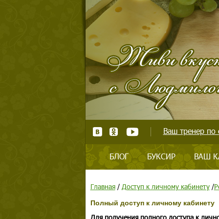
Ваш тренер по 
БЛОГ
БУКСИР
ВАШ К
Главная
/
Доступ к личному кабинету
/
Р
Полный доступ к личному кабинету
Для получения полного доступа к личн