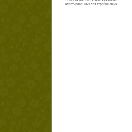
адаптированных для стройнеющих