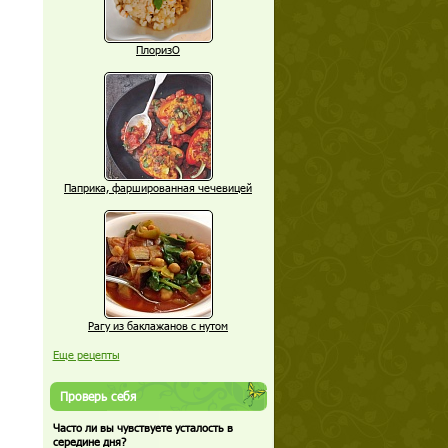
ПлоризО
Паприка, фаршированная чечевицей
Рагу из баклажанов с нутом
Еще рецепты
Проверь себя
Часто ли вы чувствуете усталость в
середине дня?