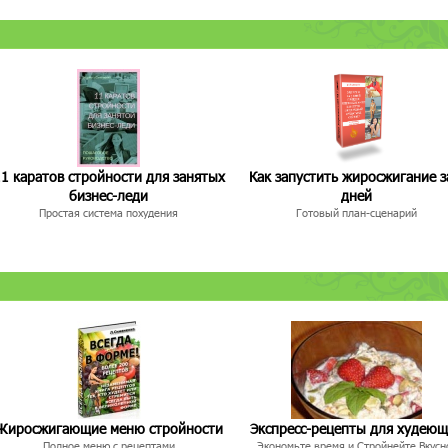
1 каратов стройности для занятых
Как запустить жиросжигание з
бизнес-леди
дней
Простая система похудения
Готовый план-сценарий
Жиросжигающие меню стройности
Экспресс-рецепты для худею
Полное меню с рецептами
Экономьте время и Стройнейте Вкусн