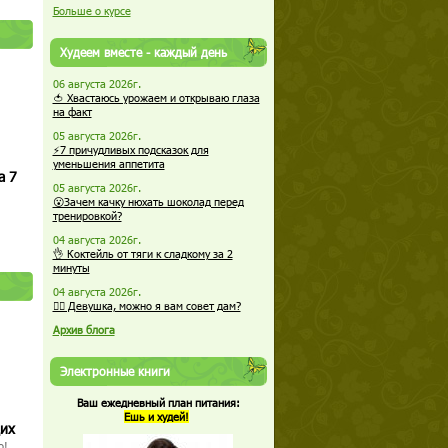
Больше о курсе
Худеем вместе - каждый день
06 августа 2026г.
🍅 Хвастаюсь урожаем и открываю глаза
на факт
05 августа 2026г.
⚡7 причудливых подсказок для
уменьшения аппетита
а 7
05 августа 2026г.
😮Зачем качку нюхать шоколад перед
тренировкой?
04 августа 2026г.
👌 Коктейль от тяги к сладкому за 2
минуты
04 августа 2026г.
🏋️‍♀️ Девушка, можно я вам совет дам?
Архив блога
Электронные книги
Ваш ежедневный план питания:
Ешь и худей!
щих
о!