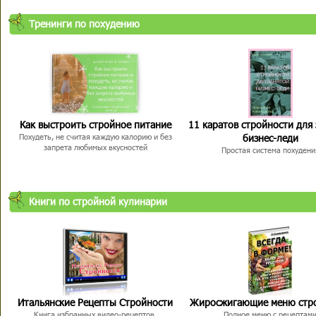
Тренинги по похудению
Как выстроить стройное питание
11 каратов стройности для
бизнес-леди
Похудеть, не считая каждую калорию и без
запрета любимых вкусностей
Простая система похудени
Книги по стройной кулинарии
Итальянские Рецепты Стройности
Жиросжигающие меню стр
Книга избранных видео-рецептов,
Полное меню с рецептам