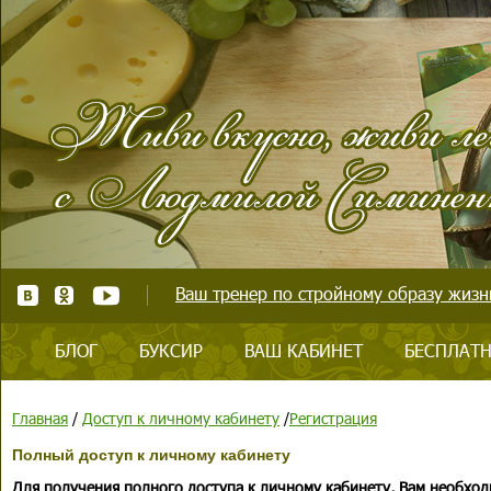
Ваш тренер по стройному образу жизни
БЛОГ
БУКСИР
ВАШ КАБИНЕТ
БЕСПЛАТН
Главная
/
Доступ к личному кабинету
/
Регистрация
Полный доступ к личному кабинету
Для получения полного доступа к личному кабинету, Вам необход