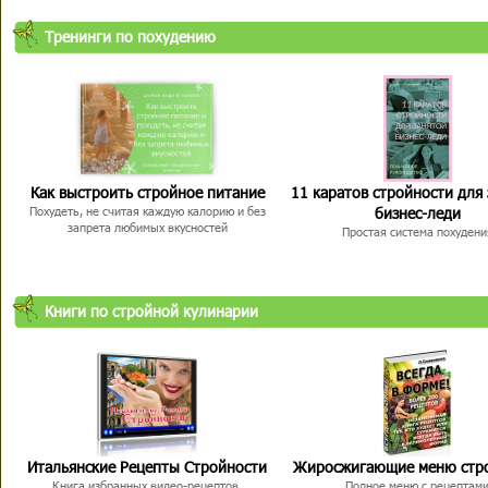
Тренинги по похудению
Как выстроить стройное питание
11 каратов стройности для
бизнес-леди
Похудеть, не считая каждую калорию и без
запрета любимых вкусностей
Простая система похудени
Книги по стройной кулинарии
Итальянские Рецепты Стройности
Жиросжигающие меню стр
Книга избранных видео-рецептов,
Полное меню с рецептам