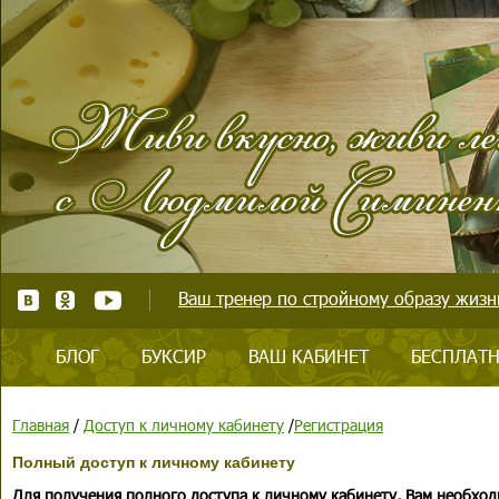
Ваш тренер по стройному образу жизни
БЛОГ
БУКСИР
ВАШ КАБИНЕТ
БЕСПЛАТН
Главная
/
Доступ к личному кабинету
/
Регистрация
Полный доступ к личному кабинету
Для получения полного доступа к личному кабинету, Вам необход