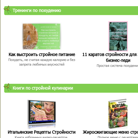
Тренинги по похудению
Как выстроить стройное питание
11 каратов стройности для
бизнес-леди
Похудеть, не считая каждую калорию и без
запрета любимых вкусностей
Простая система похудени
Книги по стройной кулинарии
Итальянские Рецепты Стройности
Жиросжигающие меню стр
Книга избранных видео-рецептов,
Полное меню с рецептам