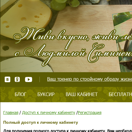
Ваш тренер по стройному образу жизни
БЛОГ
БУКСИР
ВАШ КАБИНЕТ
БЕСПЛАТН
Главная
/
Доступ к личному кабинету
/
Регистрация
Полный доступ к личному кабинету
Для получения полного доступа к личному кабинету, Вам необход