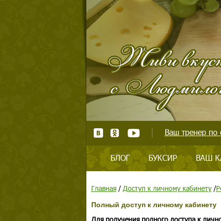
Ваш тренер по 
БЛОГ
БУКСИР
ВАШ К
Главная
/
Доступ к личному кабинету
/
Р
Полный доступ к личному кабинету
Для получения полного доступа к личн