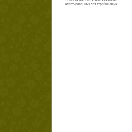
адаптированных для стройнеющих