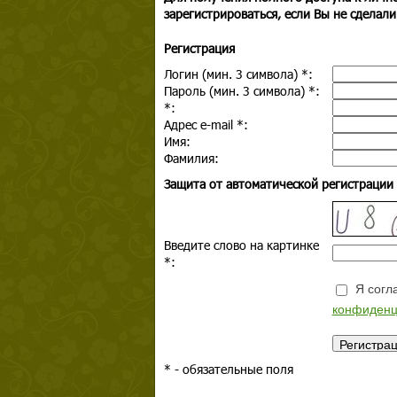
зарегистрироваться, если Вы не сделали
Регистрация
Логин (мин. 3 символа)
*
:
Пароль (мин. 3 символа)
*
:
*
:
Адрес e-mail
*
:
Имя:
Фамилия:
Защита от автоматической регистрации
Введите слово на картинке
*
:
Я согла
конфиденц
*
- обязательные поля