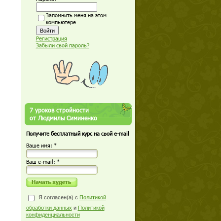
Запомнить меня на этом
компьютере
Регистрация
Забыли свой пароль?
7 уроков стройности
от Людмилы Симиненко
Получите бесплатный курс на свой e-mail
Ваше имя: *
Ваш е-mail: *
Я согласен(а) с
Политикой
обработки данных
и
Политикой
конфиденциальности