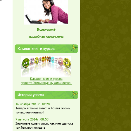
Видео-урок+
подробная карта-схема
Каталог книг и курсов
Каталог книг и курсов
проекта Живи вкусно, живи легко!
Истории успеха
16 ноября 2015г. 18:28
Теперь я точно знаю: в 40 лет жизнь
только начинается!
7 августа 2014г. 08:53
Знакомые удивлялись, как мне удалось
так быстро похудеть