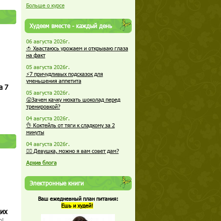
Больше о курсе
Худеем вместе - каждый день
06 августа 2026г.
🍅 Хвастаюсь урожаем и открываю глаза
на факт
05 августа 2026г.
⚡7 причудливых подсказок для
уменьшения аппетита
а 7
05 августа 2026г.
😮Зачем качку нюхать шоколад перед
тренировкой?
04 августа 2026г.
👌 Коктейль от тяги к сладкому за 2
минуты
04 августа 2026г.
🏋️‍♀️ Девушка, можно я вам совет дам?
Архив блога
Электронные книги
Ваш ежедневный план питания:
Ешь и худей!
щих
о!