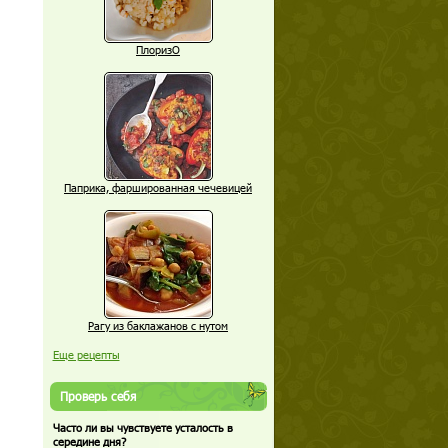
ПлоризО
Паприка, фаршированная чечевицей
Рагу из баклажанов с нутом
Еще рецепты
Проверь себя
Часто ли вы чувствуете усталость в
середине дня?