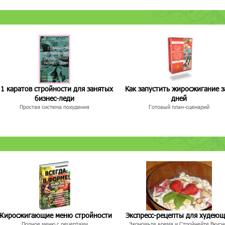
1 каратов стройности для занятых
Как запустить жиросжигание з
бизнес-леди
дней
Простая система похудения
Готовый план-сценарий
Жиросжигающие меню стройности
Экспресс-рецепты для худею
Полное меню с рецептами
Экономьте время и Стройнейте Вкусн