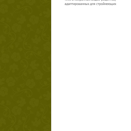
адаптированных для стройнеющих