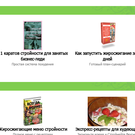
1 каратов стройности для занятых
Как запустить жиросжигание з
бизнес-леди
дней
Простая система похудения
Готовый план-сценарий
Жиросжигающие меню стройности
Экспресс-рецепты для худею
Полное меню с рецептами
Экономьте время и Стройнейте Вкусн