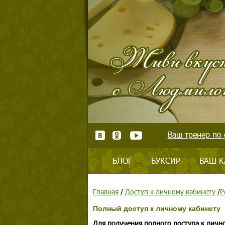
Ваш тренер по 
БЛОГ
БУКСИР
ВАШ К
Главная
/
Доступ к личному кабинету
/
Р
Полный доступ к личному кабинету
Для получения полного доступа к личн