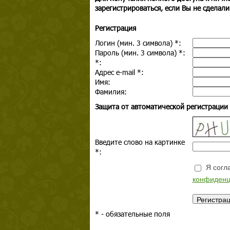
зарегистрироваться, если Вы не сделали
Регистрация
Логин (мин. 3 символа)
*
:
Пароль (мин. 3 символа)
*
:
*
:
Адрес e-mail
*
:
Имя:
Фамилия:
Защита от автоматической регистрации
Введите слово на картинке
*
:
Я согла
конфиденц
*
- обязательные поля