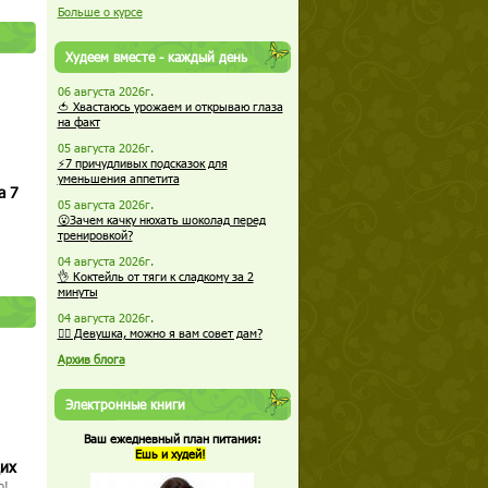
Больше о курсе
Худеем вместе - каждый день
06 августа 2026г.
🍅 Хвастаюсь урожаем и открываю глаза
на факт
05 августа 2026г.
⚡7 причудливых подсказок для
уменьшения аппетита
а 7
05 августа 2026г.
😮Зачем качку нюхать шоколад перед
тренировкой?
04 августа 2026г.
👌 Коктейль от тяги к сладкому за 2
минуты
04 августа 2026г.
🏋️‍♀️ Девушка, можно я вам совет дам?
Архив блога
Электронные книги
Ваш ежедневный план питания:
Ешь и худей!
щих
о!