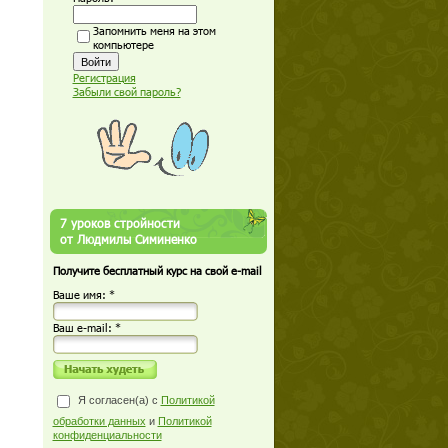
Запомнить меня на этом
компьютере
Регистрация
Забыли свой пароль?
7 уроков стройности
от Людмилы Симиненко
Получите бесплатный курс на свой e-mail
Ваше имя: *
Ваш е-mail: *
Я согласен(а) с
Политикой
обработки данных
и
Политикой
конфиденциальности