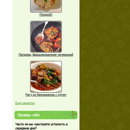
ПлоризО
Паприка, фаршированная чечевицей
Рагу из баклажанов с нутом
Еще рецепты
Проверь себя
Часто ли вы чувствуете усталость в
середине дня?