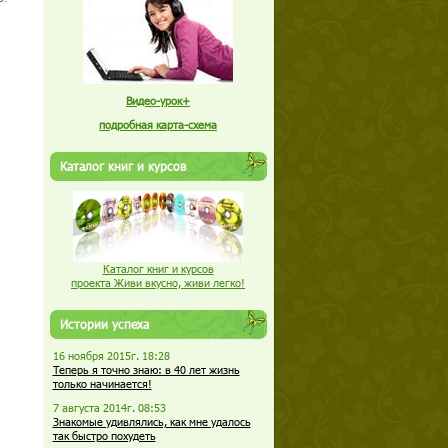
Видео-урок+
подробная карта-схема
Каталог книг и курсов
Каталог книг и курсов
проекта Живи вкусно, живи легко!
Истории успеха
16 ноября 2015г. 18:28
Теперь я точно знаю: в 40 лет жизнь
только начинается!
7 августа 2014г. 08:53
Знакомые удивлялись, как мне удалось
так быстро похудеть