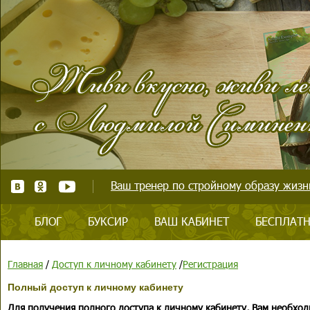
Ваш тренер по стройному образу жизни
БЛОГ
БУКСИР
ВАШ КАБИНЕТ
БЕСПЛАТН
Главная
/
Доступ к личному кабинету
/
Регистрация
Полный доступ к личному кабинету
Для получения полного доступа к личному кабинету, Вам необход