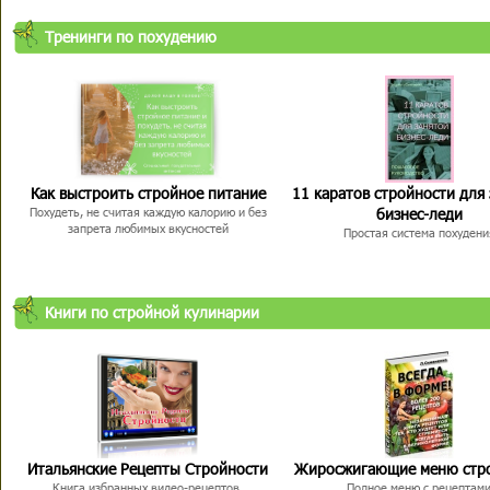
Тренинги по похудению
Как выстроить стройное питание
11 каратов стройности для
бизнес-леди
Похудеть, не считая каждую калорию и без
запрета любимых вкусностей
Простая система похудени
Книги по стройной кулинарии
Итальянские Рецепты Стройности
Жиросжигающие меню стр
Книга избранных видео-рецептов,
Полное меню с рецептам