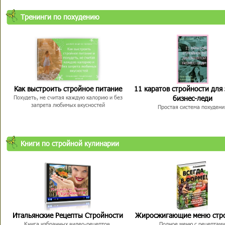
Тренинги по похудению
Как выстроить стройное питание
11 каратов стройности для
бизнес-леди
Похудеть, не считая каждую калорию и без
запрета любимых вкусностей
Простая система похудени
Книги по стройной кулинарии
Итальянские Рецепты Стройности
Жиросжигающие меню стр
Книга избранных видео-рецептов,
Полное меню с рецептам