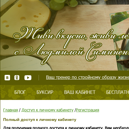
Ваш тренер по стройному образу жизни
БЛОГ
БУКСИР
ВАШ КАБИНЕТ
БЕСПЛАТН
Главная
/
Доступ к личному кабинету
/
Регистрация
Полный доступ к личному кабинету
Для получения полного доступа к личному кабинету, Вам необход