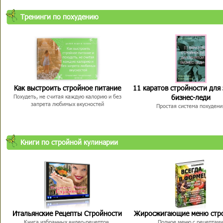
Тренинги по похудению
Как выстроить стройное питание
11 каратов стройности для
бизнес-леди
Похудеть, не считая каждую калорию и без
запрета любимых вкусностей
Простая система похудени
Книги по стройной кулинарии
Итальянские Рецепты Стройности
Жиросжигающие меню стр
Книга избранных видео-рецептов,
Полное меню с рецептам