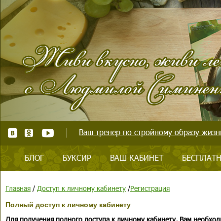
Ваш тренер по стройному образу жизни
БЛОГ
БУКСИР
ВАШ КАБИНЕТ
БЕСПЛАТН
Главная
/
Доступ к личному кабинету
/
Регистрация
Полный доступ к личному кабинету
Для получения полного доступа к личному кабинету, Вам необход