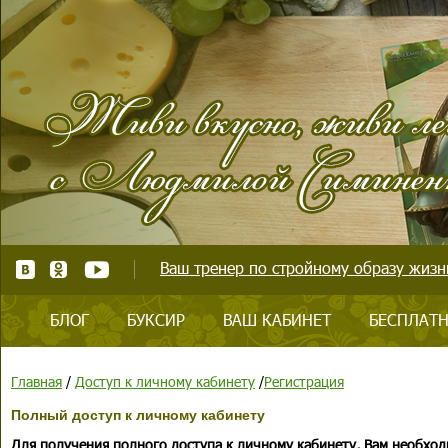
Ваш тренер по стройному образу жизни
БЛОГ
БУКСИР
ВАШ КАБИНЕТ
БЕСПЛАТН
Главная
/
Доступ к личному кабинету
/
Регистрация
Полный доступ к личному кабинету
Для получения полного доступа к личному кабинету, Вам необход