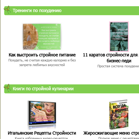
Тренинги по похудению
Как выстроить стройное питание
11 каратов стройности для
бизнес-леди
Похудеть, не считая каждую калорию и без
запрета любимых вкусностей
Простая система похудени
Книги по стройной кулинарии
Итальянские Рецепты Стройности
Жиросжигающие меню стр
Книга избранных видео-рецептов,
Полное меню с рецептам