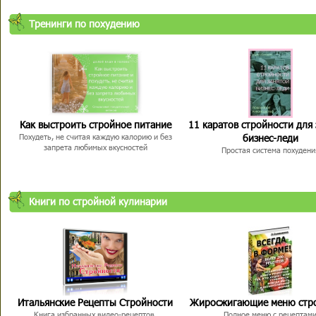
Тренинги по похудению
Как выстроить стройное питание
11 каратов стройности для
бизнес-леди
Похудеть, не считая каждую калорию и без
запрета любимых вкусностей
Простая система похудени
Книги по стройной кулинарии
Итальянские Рецепты Стройности
Жиросжигающие меню стр
Книга избранных видео-рецептов,
Полное меню с рецептам