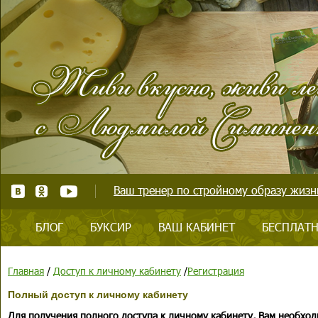
Ваш тренер по стройному образу жизни
БЛОГ
БУКСИР
ВАШ КАБИНЕТ
БЕСПЛАТН
Главная
/
Доступ к личному кабинету
/
Регистрация
Полный доступ к личному кабинету
Для получения полного доступа к личному кабинету, Вам необход