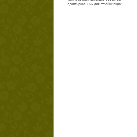
адаптированных для стройнеющих