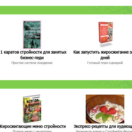
1 каратов стройности для занятых
Как запустить жиросжигание з
бизнес-леди
дней
Простая система похудения
Готовый план-сценарий
Жиросжигающие меню стройности
Экспресс-рецепты для худею
Полное меню с рецептами
Экономьте время и Стройнейте Вкусн