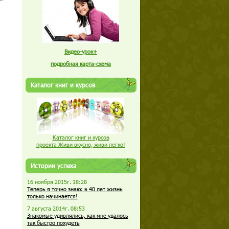
Видео-урок+
подробная карта-схема
Каталог книг и курсов
Каталог книг и курсов
проекта Живи вкусно, живи легко!
Истории успеха
16 ноября 2015г. 18:28
Теперь я точно знаю: в 40 лет жизнь
только начинается!
7 августа 2014г. 08:53
Знакомые удивлялись, как мне удалось
так быстро похудеть