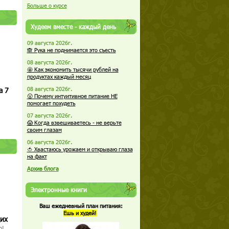
Больше о курсе
Худеем вместе - каждый день
09 августа 2026г.
🙈 Рука не поднимается это съесть
08 августа 2026г.
🤩 Как экономить тысячи рублей на
продуктах каждый месяц
а 7
08 августа 2026г.
😮 Почему интуитивное питание НЕ
помогает похудеть
07 августа 2026г.
😱 Когда взвешиваетесь - не верьте
своим глазам
06 августа 2026г.
🍅 Хвастаюсь урожаем и открываю глаза
на факт
Архив блога
Электронные книги
Ваш ежедневный план питания:
Ешь и худей!
щих
о!