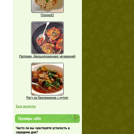
ПлоризО
Паприка, фаршированная чечевицей
Рагу из баклажанов с нутом
Еще рецепты
Проверь себя
Часто ли вы чувствуете усталость в
середине дня?