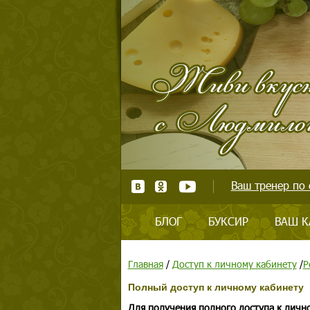
Ваш тренер по 
БЛОГ
БУКСИР
ВАШ К
Главная
/
Доступ к личному кабинету
/
Р
Полный доступ к личному кабинету
Для получения полного доступа к личн