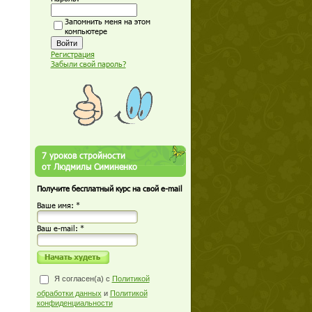
Запомнить меня на этом
компьютере
Регистрация
Забыли свой пароль?
7 уроков стройности
от Людмилы Симиненко
Получите бесплатный курс на свой e-mail
Ваше имя: *
Ваш е-mail: *
Я согласен(а) с
Политикой
обработки данных
и
Политикой
конфиденциальности