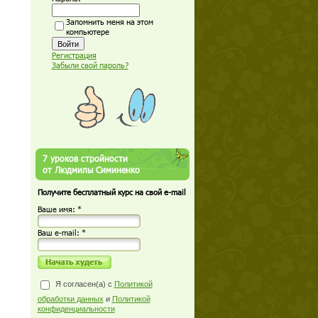
Запомнить меня на этом
компьютере
Регистрация
Забыли свой пароль?
7 уроков стройности
от Людмилы Симиненко
Получите бесплатный курс на свой e-mail
Ваше имя: *
Ваш е-mail: *
Я согласен(а) с
Политикой
обработки данных
и
Политикой
конфиденциальности