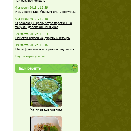
так быстро похудеть
4 апреля 2013г. 12:59
Как я перестала бояться еды и похудела
9 апреля 2012г. 10:18
О революции цели, ветре перемен и о
том, как далеко он меня унёс
29 марта 2012г. 16:53
Помогли картошка, фрукты и имбирь
19 марта 2012г. 15:16
Пусть фото и моя история вас вдохновят!
Еще истории успеха
Наши рецепты
Чатни из крыжовника