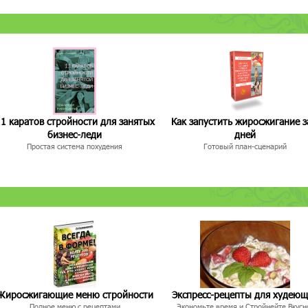
1 каратов стройности для занятых
Как запустить жиросжигание з
бизнес-леди
дней
Простая система похудения
Готовый план-сценарий
Жиросжигающие меню стройности
Экспресс-рецепты для худею
Полное меню с рецептами
Экономьте время и Стройнейте Вкусн