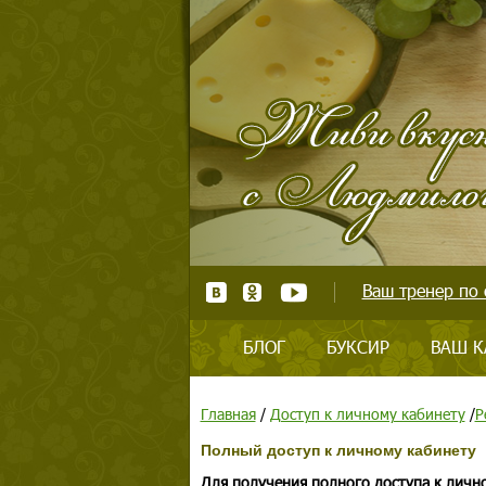
Ваш тренер по 
БЛОГ
БУКСИР
ВАШ К
Главная
/
Доступ к личному кабинету
/
Р
Полный доступ к личному кабинету
Для получения полного доступа к личн