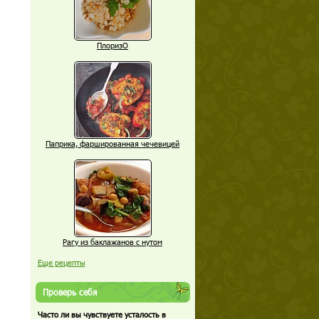
ПлоризО
Паприка, фаршированная чечевицей
Рагу из баклажанов с нутом
Еще рецепты
Проверь себя
Часто ли вы чувствуете усталость в