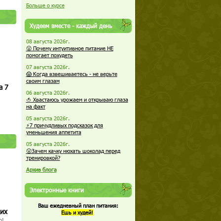
Больше о курсе
Худеем вместе - каждый день
08 августа 2026г.
😮 Почему интуитивное питание НЕ
помогает похудеть
07 августа 2026г.
😱 Когда взвешиваетесь - не верьте
своим глазам
а 7
06 августа 2026г.
🍅 Хвастаюсь урожаем и открываю глаза
на факт
05 августа 2026г.
⚡7 причудливых подсказок для
уменьшения аппетита
05 августа 2026г.
😮Зачем качку нюхать шоколад перед
тренировкой?
Архив блога
Электронные книги
Ваш ежедневный план питания:
щих
Ешь и худей!
о!