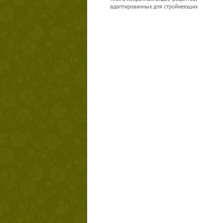
адаптированных для стройнеющих