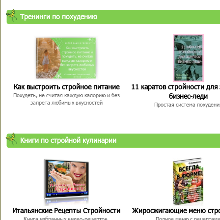
Тренинги по похудению
Как выстроить стройное питание
11 каратов стройности для
бизнес-леди
Похудеть, не считая каждую калорию и без
запрета любимых вкусностей
Простая система похудени
Книги по стройной кулинарии
Итальянские Рецепты Стройности
Жиросжигающие меню стр
Книга избранных видео-рецептов,
Полное меню с рецептам