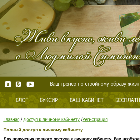
Ваш тренер по стройному образу жизни
БЛОГ
БУКСИР
ВАШ КАБИНЕТ
БЕСПЛАТН
Главная
/
Доступ к личному кабинету
/
Регистрация
Полный доступ к личному кабинету
Для получения полного доступа к личному кабинету, Вам необход