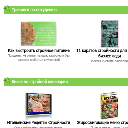
Тренинги по похудению
Как выстроить стройное питание
11 каратов стройности для
бизнес-леди
Похудеть, не считая каждую калорию и без
запрета любимых вкусностей
Простая система похудени
Книги по стройной кулинарии
Итальянские Рецепты Стройности
Жиросжигающие меню стр
Книга избранных видео-рецептов,
Полное меню с рецептам