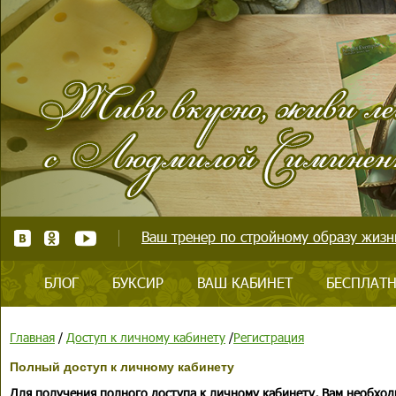
Ваш тренер по стройному образу жизни
БЛОГ
БУКСИР
ВАШ КАБИНЕТ
БЕСПЛАТН
Главная
/
Доступ к личному кабинету
/
Регистрация
Полный доступ к личному кабинету
Для получения полного доступа к личному кабинету, Вам необход