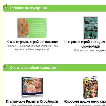
Тренинги по похудению
Как выстроить стройное питание
11 каратов стройности для
бизнес-леди
Похудеть, не считая каждую калорию и без
запрета любимых вкусностей
Простая система похудени
Книги по стройной кулинарии
Итальянские Рецепты Стройности
Жиросжигающие меню стр
Книга избранных видео-рецептов,
Полное меню с рецептам