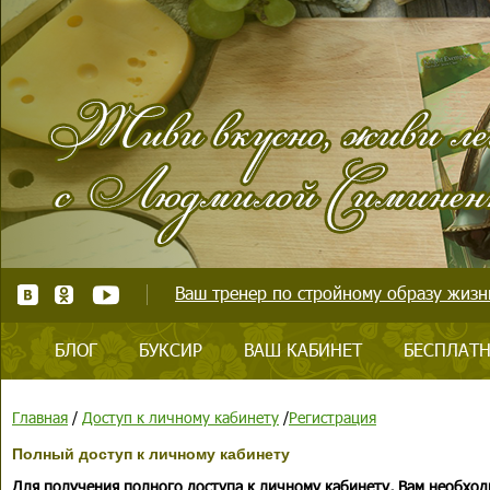
Ваш тренер по стройному образу жизни
БЛОГ
БУКСИР
ВАШ КАБИНЕТ
БЕСПЛАТН
Главная
/
Доступ к личному кабинету
/
Регистрация
Полный доступ к личному кабинету
Для получения полного доступа к личному кабинету, Вам необход