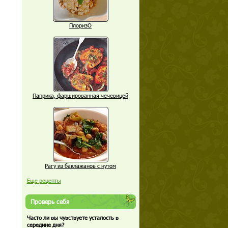
ПлоризО
Паприка, фаршированная чечевицей
Рагу из баклажанов с нутом
Еще рецепты
Проверь себя
Часто ли вы чувствуете усталость в
середине дня?