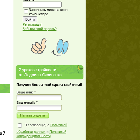
Запомнить меня на этом
компьютере
Регистрация
Забыли свой пароль?
7 уроков стройности
от Людмилы Симиненко
Получите бесплатный курс на свой e-mail
Ваше имя: *
Ваш е-mail: *
Я согласен(а) с
Политикой
обработки данных
и
Политикой
а 7
конфиденциальности