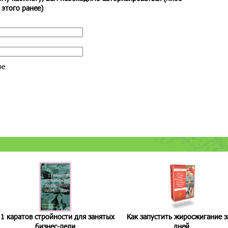
 этого ранее)
ре
1 каратов стройности для занятых
Как запустить жиросжигание з
бизнес-леди
дней