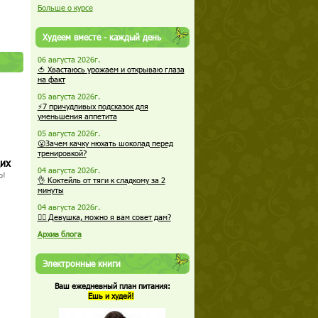
Больше о курсе
Худеем вместе - каждый день
06 августа 2026г.
🍅 Хвастаюсь урожаем и открываю глаза
на факт
05 августа 2026г.
⚡7 причудливых подсказок для
уменьшения аппетита
05 августа 2026г.
😮Зачем качку нюхать шоколад перед
тренировкой?
щих
04 августа 2026г.
о!
👌 Коктейль от тяги к сладкому за 2
минуты
04 августа 2026г.
🏋️‍♀️ Девушка, можно я вам совет дам?
Архив блога
Электронные книги
Ваш ежедневный план питания:
Ешь и худей!