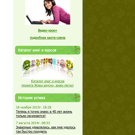
Видео-урок+
подробная карта-схема
Каталог книг и курсов
Каталог книг и курсов
проекта Живи вкусно, живи легко!
Истории успеха
16 ноября 2015г. 18:28
Теперь я точно знаю: в 40 лет жизнь
только начинается!
7 августа 2014г. 08:53
Знакомые удивлялись, как мне удалось
так быстро похудеть