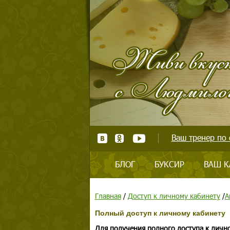
Ваш тренер по 
БЛОГ
БУКСИР
ВАШ К
Главная
/
Доступ к личному кабинету
/
А
Полный доступ к личному кабинету
Для получения полного доступа к личн