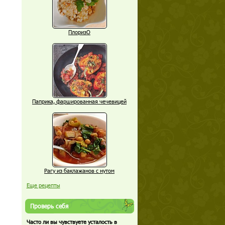
ПлоризО
Паприка, фаршированная чечевицей
Рагу из баклажанов с нутом
Еще рецепты
Проверь себя
Часто ли вы чувствуете усталость в