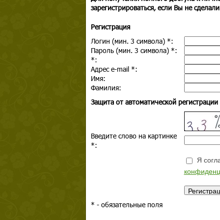
зарегистрироваться, если Вы не сделали
Регистрация
Логин (мин. 3 символа)
*
:
Пароль (мин. 3 символа)
*
:
*
:
Адрес e-mail
*
:
Имя:
Фамилия:
Защита от автоматической регистрации
Введите слово на картинке
*
:
Я согла
конфиденц
*
- обязательные поля