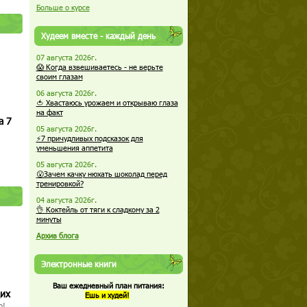
Больше о курсе
Худеем вместе - каждый день
07 августа 2026г.
😱 Когда взвешиваетесь - не верьте
своим глазам
06 августа 2026г.
🍅 Хвастаюсь урожаем и открываю глаза
на факт
а 7
05 августа 2026г.
⚡7 причудливых подсказок для
уменьшения аппетита
05 августа 2026г.
😮Зачем качку нюхать шоколад перед
тренировкой?
04 августа 2026г.
👌 Коктейль от тяги к сладкому за 2
минуты
Архив блога
Электронные книги
Ваш ежедневный план питания:
щих
Ешь и худей!
о!