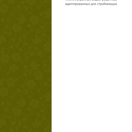
адаптированных для стройнеющих