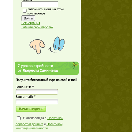
Запомнить меня на этом
компьютере
Регистрация
Забыли свой пароль?
7 уроков стройности
от Людмилы Симиненко
Получите бесплатный курс на свой e-mail
Ваше имя: *
Ваш е-mail: *
Я согласен(а) с
Политикой
обработки данных
и
Политикой
конфиденциальности