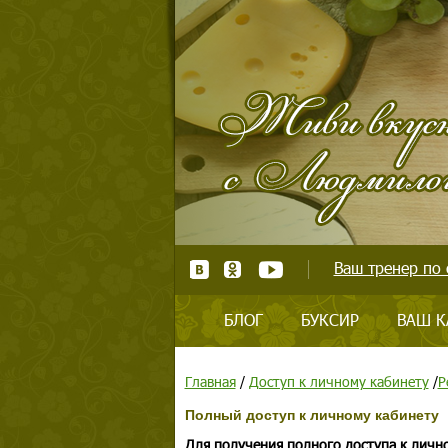
Ваш тренер по 
БЛОГ
БУКСИР
ВАШ К
Главная
/
Доступ к личному кабинету
/
Р
Полный доступ к личному кабинету
Для получения полного доступа к личн