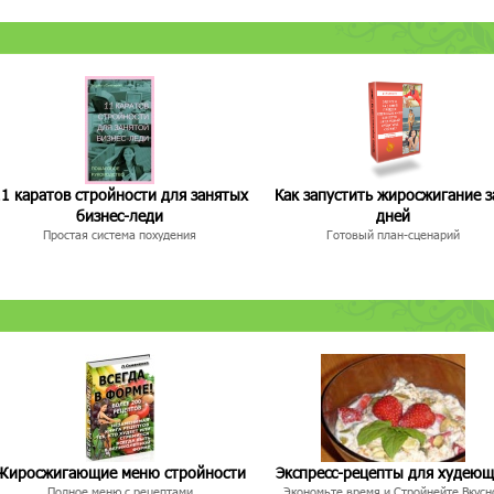
1 каратов стройности для занятых
Как запустить жиросжигание з
бизнес-леди
дней
Простая система похудения
Готовый план-сценарий
Жиросжигающие меню стройности
Экспресс-рецепты для худею
Полное меню с рецептами
Экономьте время и Стройнейте Вкусн