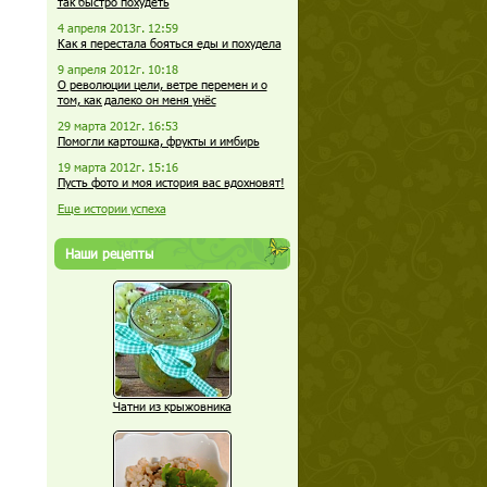
так быстро похудеть
4 апреля 2013г. 12:59
Как я перестала бояться еды и похудела
9 апреля 2012г. 10:18
О революции цели, ветре перемен и о
том, как далеко он меня унёс
29 марта 2012г. 16:53
Помогли картошка, фрукты и имбирь
19 марта 2012г. 15:16
Пусть фото и моя история вас вдохновят!
Еще истории успеха
Наши рецепты
Чатни из крыжовника