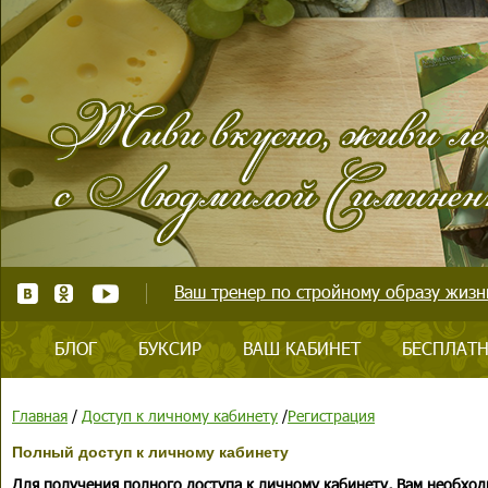
Ваш тренер по стройному образу жизни
БЛОГ
БУКСИР
ВАШ КАБИНЕТ
БЕСПЛАТН
Главная
/
Доступ к личному кабинету
/
Регистрация
Полный доступ к личному кабинету
Для получения полного доступа к личному кабинету, Вам необход