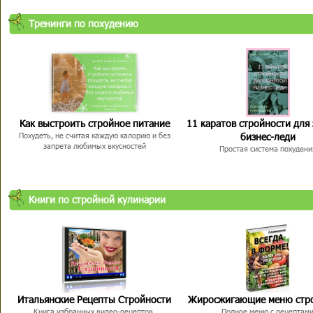
Тренинги по похудению
Как выстроить стройное питание
11 каратов стройности для
бизнес-леди
Похудеть, не считая каждую калорию и без
запрета любимых вкусностей
Простая система похудени
Книги по стройной кулинарии
Итальянские Рецепты Стройности
Жиросжигающие меню стр
Книга избранных видео-рецептов,
Полное меню с рецептам