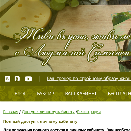
Ваш тренер по стройному образу жизни
БЛОГ
БУКСИР
ВАШ КАБИНЕТ
БЕСПЛАТН
Главная
/
Доступ к личному кабинету
/
Регистрация
Полный доступ к личному кабинету
Для получения полного доступа к личному кабинету, Вам необход