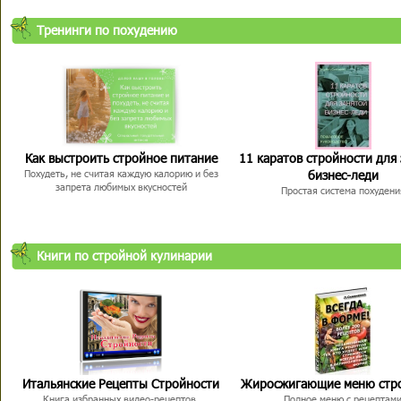
Тренинги по похудению
Как выстроить стройное питание
11 каратов стройности для
бизнес-леди
Похудеть, не считая каждую калорию и без
запрета любимых вкусностей
Простая система похудени
Книги по стройной кулинарии
Итальянские Рецепты Стройности
Жиросжигающие меню стр
Книга избранных видео-рецептов,
Полное меню с рецептам