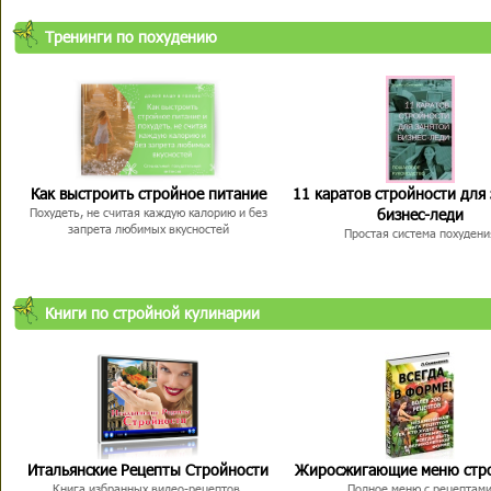
Тренинги по похудению
Как выстроить стройное питание
11 каратов стройности для
бизнес-леди
Похудеть, не считая каждую калорию и без
запрета любимых вкусностей
Простая система похудени
Книги по стройной кулинарии
Итальянские Рецепты Стройности
Жиросжигающие меню стр
Книга избранных видео-рецептов,
Полное меню с рецептам