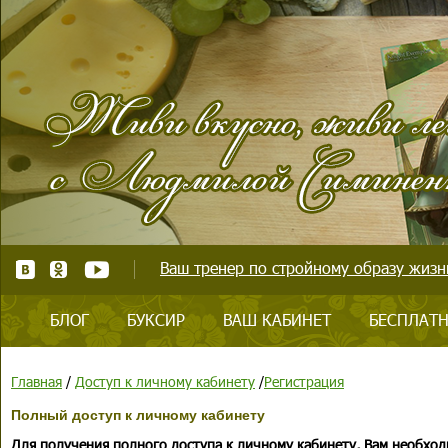
Ваш тренер по стройному образу жизни
БЛОГ
БУКСИР
ВАШ КАБИНЕТ
БЕСПЛАТН
Главная
/
Доступ к личному кабинету
/
Регистрация
Полный доступ к личному кабинету
Для получения полного доступа к личному кабинету, Вам необход