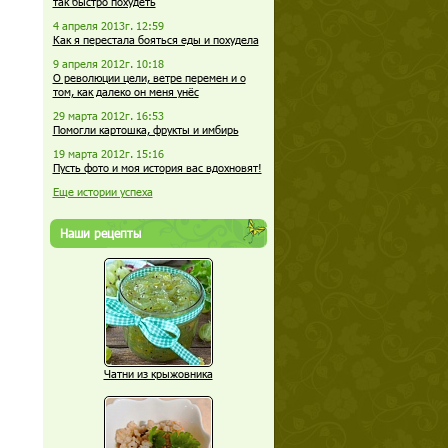
так быстро похудеть
4 апреля 2013г. 12:59
Как я перестала бояться еды и похудела
9 апреля 2012г. 10:18
О революции цели, ветре перемен и о
том, как далеко он меня унёс
29 марта 2012г. 16:53
Помогли картошка, фрукты и имбирь
19 марта 2012г. 15:16
Пусть фото и моя история вас вдохновят!
Еще истории успеха
Наши рецепты
Чатни из крыжовника