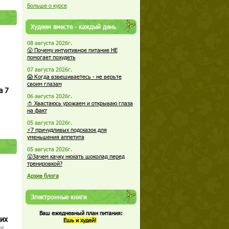
Больше о курсе
Худеем вместе - каждый день
08 августа 2026г.
😮 Почему интуитивное питание НЕ
помогает похудеть
07 августа 2026г.
😱 Когда взвешиваетесь - не верьте
своим глазам
а 7
06 августа 2026г.
🍅 Хвастаюсь урожаем и открываю глаза
на факт
05 августа 2026г.
⚡7 причудливых подсказок для
уменьшения аппетита
05 августа 2026г.
😮Зачем качку нюхать шоколад перед
тренировкой?
Архив блога
Электронные книги
Ваш ежедневный план питания:
щих
Ешь и худей!
о!