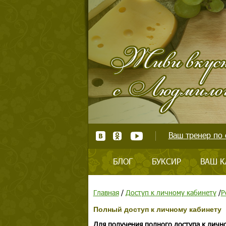
Ваш тренер по 
БЛОГ
БУКСИР
ВАШ К
Главная
/
Доступ к личному кабинету
/
Р
Полный доступ к личному кабинету
Для получения полного доступа к личн