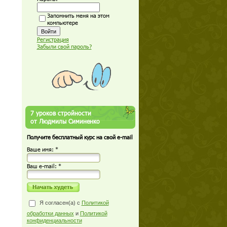
Запомнить меня на этом
компьютере
Регистрация
Забыли свой пароль?
7 уроков стройности
от Людмилы Симиненко
Получите бесплатный курс на свой e-mail
Ваше имя: *
Ваш е-mail: *
Я согласен(а) с
Политикой
обработки данных
и
Политикой
конфиденциальности