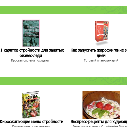
1 каратов стройности для занятых
Как запустить жиросжигание з
бизнес-леди
дней
Простая система похудения
Готовый план-сценарий
Жиросжигающие меню стройности
Экспресс-рецепты для худею
Полное меню с рецептами
Экономьте время и Стройнейте Вкусн