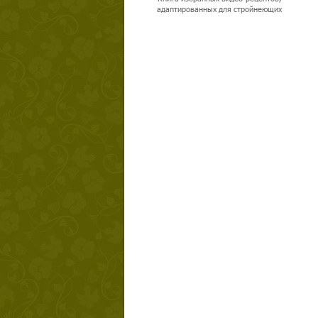
адаптированных для стройнеющих