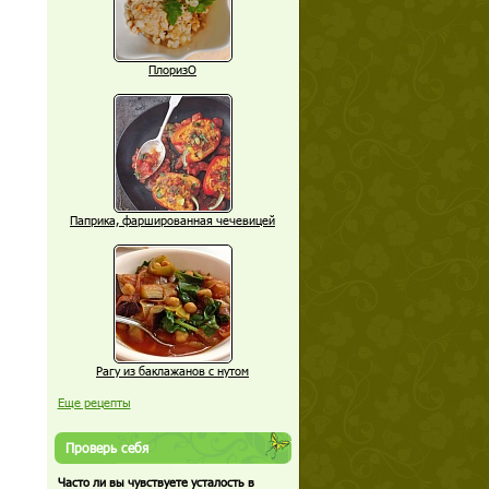
ПлоризО
Паприка, фаршированная чечевицей
Рагу из баклажанов с нутом
Еще рецепты
Проверь себя
Часто ли вы чувствуете усталость в